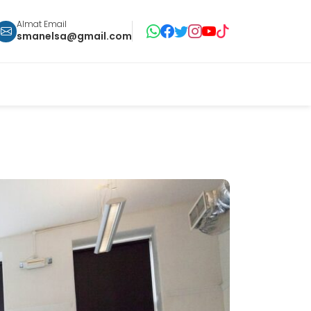
Almat Email
smanelsa@gmail.com