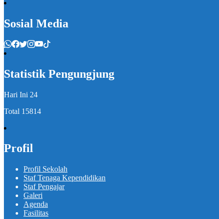
Sosial Media
Statistik Pengungjung
Hari Ini
24
Total
15814
Profil
Profil Sekolah
Staf Tenaga Kependidikan
Staf Pengajar
Galeri
Agenda
Fasilitas