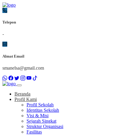
Telepon
-
Almat Email
smanelsa@gmail.com
Beranda
Profil Kami
Profil Sekolah
Identitas Sekolah
Visi & Misi
Sejarah Singkat
Struktur Organisasi
Fasilitas