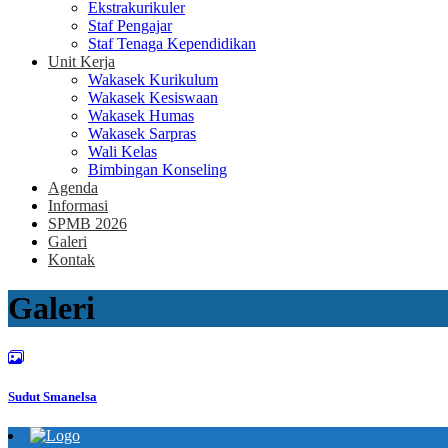
Ekstrakurikuler
Staf Pengajar
Staf Tenaga Kependidikan
Unit Kerja
Wakasek Kurikulum
Wakasek Kesiswaan
Wakasek Humas
Wakasek Sarpras
Wali Kelas
Bimbingan Konseling
Agenda
Informasi
SPMB 2026
Galeri
Kontak
Galeri
Sudut Smanelsa