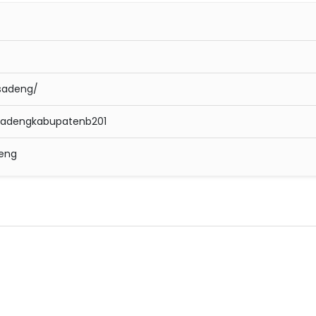
sadeng/
sadengkabupatenb201
deng