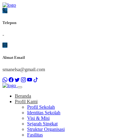
Telepon
-
Almat Email
smanelsa@gmail.com
Beranda
Profil Kami
Profil Sekolah
Identitas Sekolah
Visi & Misi
Sejarah Singkat
Struktur Organisasi
Fasilitas