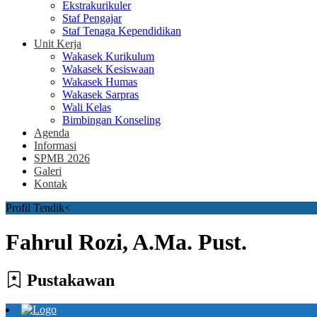
Ekstrakurikuler
Staf Pengajar
Staf Tenaga Kependidikan
Unit Kerja
Wakasek Kurikulum
Wakasek Kesiswaan
Wakasek Humas
Wakasek Sarpras
Wali Kelas
Bimbingan Konseling
Agenda
Informasi
SPMB 2026
Galeri
Kontak
Profil Tendik
<
Fahrul Rozi, A.Ma. Pust.
Pustakawan