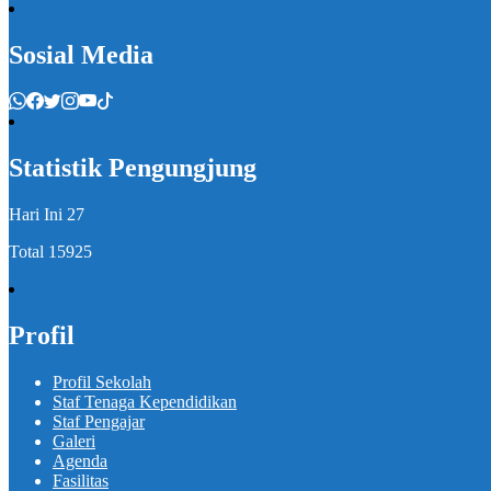
Sosial Media
Statistik Pengungjung
Hari Ini
27
Total
15925
Profil
Profil Sekolah
Staf Tenaga Kependidikan
Staf Pengajar
Galeri
Agenda
Fasilitas