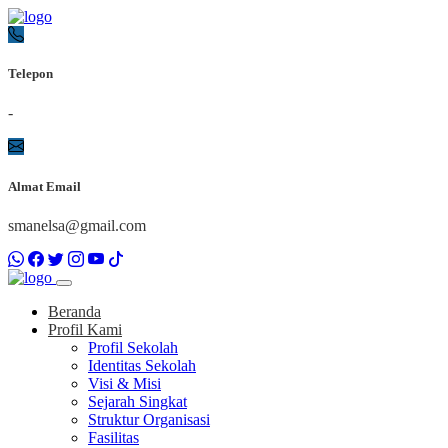
Telepon
-
Almat Email
smanelsa@gmail.com
Beranda
Profil Kami
Profil Sekolah
Identitas Sekolah
Visi & Misi
Sejarah Singkat
Struktur Organisasi
Fasilitas