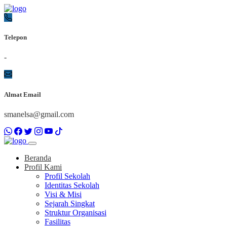
Telepon
-
Almat Email
smanelsa@gmail.com
Beranda
Profil Kami
Profil Sekolah
Identitas Sekolah
Visi & Misi
Sejarah Singkat
Struktur Organisasi
Fasilitas