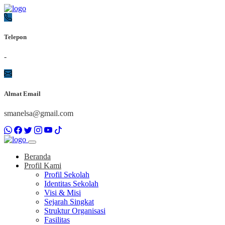
Telepon
-
Almat Email
smanelsa@gmail.com
Beranda
Profil Kami
Profil Sekolah
Identitas Sekolah
Visi & Misi
Sejarah Singkat
Struktur Organisasi
Fasilitas