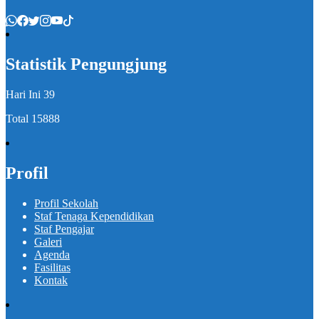
Statistik Pengungjung
Hari Ini
39
Total
15888
Profil
Profil Sekolah
Staf Tenaga Kependidikan
Staf Pengajar
Galeri
Agenda
Fasilitas
Kontak